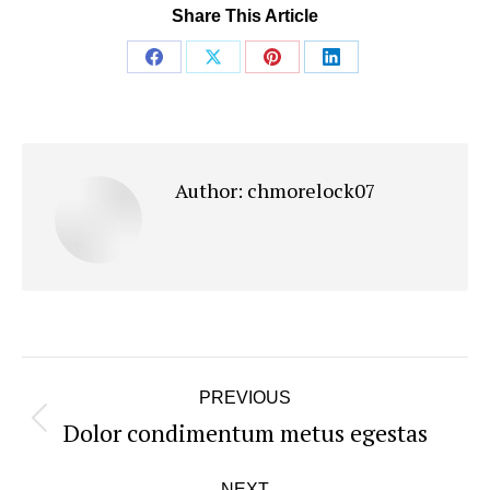
Share This Article
Share
Share
Share
Share
on
on
on
on
Facebook
X
Pinterest
LinkedIn
Author:
chmorelock07
Post
PREVIOUS
navigation
Dolor condimentum metus egestas
Previous
post:
NEXT